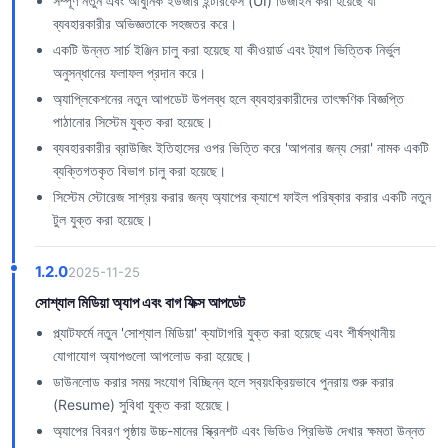
সম্পূর্ণ নতুন এবং আধুনিক ইউজার ইন্টারফেস (UI) ডিজাইন করা হয়েছে যা
ব্যবহারকারীর অভিজ্ঞতাকে সহজতর করে।
একটি উন্নত সার্চ ইঞ্জিন চালু করা হয়েছে যা কীওয়ার্ড এবং ট্যাগ ভিত্তিক নির্ভুল
অনুসন্ধানের ফলাফল প্রদান করে।
অ্যাপ্লিকেশনের নতুন আপডেট উপলব্ধ হলে ব্যবহারকারীদের তাৎক্ষণিক বিজ্ঞপ্তি
পাঠানোর সিস্টেম যুক্ত করা হয়েছে।
ব্যবহারকারীর ব্রাউজিং ইতিহাসের ওপর ভিত্তি করে 'আপনার জন্য সেরা' নামক একটি
ব্যক্তিগতকৃত বিভাগ চালু করা হয়েছে।
সিস্টেম স্টোরেজ সাশ্রয় করার জন্য অ্যাপের ক্যাশে ফাইল পরিষ্কার করার একটি নতুন
টুল যুক্ত করা হয়েছে।
1.2.0
2025-11-25
সোশ্যাল মিডিয়া অ্যাপ এবং বাগ ফিক্স আপডেট
প্ল্যাটফর্মে নতুন 'সোশ্যাল মিডিয়া' ক্যাটাগরি যুক্ত করা হয়েছে এবং শীর্ষস্থানীয়
যোগাযোগ অ্যাপগুলো আপলোড করা হয়েছে।
ডাউনলোড করার সময় সংযোগ বিচ্ছিন্ন হলে স্বয়ংক্রিয়ভাবে পুনরায় শুরু করার
(Resume) সুবিধা যুক্ত করা হয়েছে।
অ্যাপের বিবরণ পৃষ্ঠায় উচ্চ-মানের স্ক্রিনশট এবং ভিডিও প্রিভিউ দেখার ক্ষমতা উন্নত