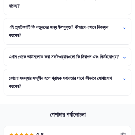
যাচ্ছে?
এই প্ল্যাটফর্মটি কি নতুনদের জন্য উপযুক্ত? কীভাবে এখানে নিবন্ধন
করবেন?
এখান থেকে ডাউনলোড করা সফটওয়্যারগুলো কি নিরাপদ এবং নির্ভরযোগ্য?
কোনো সমস্যার সম্মুখীন হলে গ্রাহক সহায়তার সাথে কীভাবে যোগাযোগ
করবেন?
পেশাদার পর্যালোচনা
★
★
★
★
★
4.8
রহিম