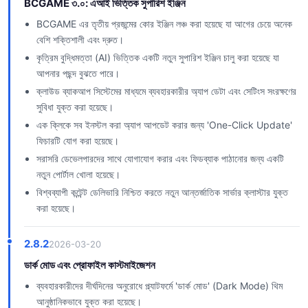
BCGAME ৩.০: এআই ভিত্তিক সুপারিশ ইঞ্জিন
BCGAME এর তৃতীয় প্রজন্মের কোর ইঞ্জিন লঞ্চ করা হয়েছে যা আগের চেয়ে অনেক
বেশি শক্তিশালী এবং দ্রুত।
কৃত্রিম বুদ্ধিমত্তা (AI) ভিত্তিক একটি নতুন সুপারিশ ইঞ্জিন চালু করা হয়েছে যা
আপনার পছন্দ বুঝতে পারে।
ক্লাউড ব্যাকআপ সিস্টেমের মাধ্যমে ব্যবহারকারীর অ্যাপ ডেটা এবং সেটিংস সংরক্ষণের
সুবিধা যুক্ত করা হয়েছে।
এক ক্লিকে সব ইনস্টল করা অ্যাপ আপডেট করার জন্য 'One-Click Update'
ফিচারটি যোগ করা হয়েছে।
সরাসরি ডেভেলপারদের সাথে যোগাযোগ করার এবং ফিডব্যাক পাঠানোর জন্য একটি
নতুন পোর্টাল খোলা হয়েছে।
বিশ্বব্যাপী কন্টেন্ট ডেলিভারি নিশ্চিত করতে নতুন আন্তর্জাতিক সার্ভার ক্লাস্টার যুক্ত
করা হয়েছে।
2.8.2
2026-03-20
ডার্ক মোড এবং প্রোফাইল কাস্টমাইজেশন
ব্যবহারকারীদের দীর্ঘদিনের অনুরোধে প্ল্যাটফর্মে 'ডার্ক মোড' (Dark Mode) থিম
আনুষ্ঠানিকভাবে যুক্ত করা হয়েছে।