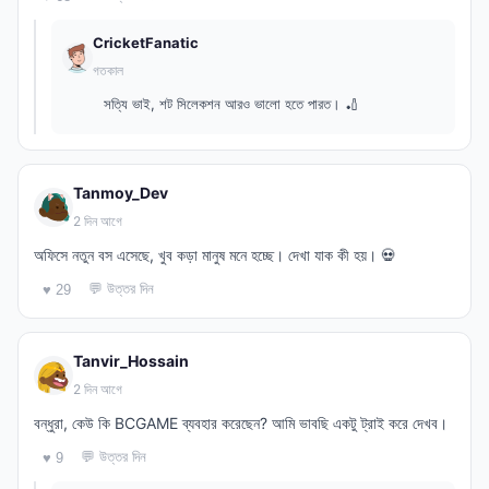
CricketFanatic
গতকাল
সত্যি ভাই, শট সিলেকশন আরও ভালো হতে পারত। 🏏
Tanmoy_Dev
2 দিন আগে
অফিসে নতুন বস এসেছে, খুব কড়া মানুষ মনে হচ্ছে। দেখা যাক কী হয়। 💀
💬 উত্তর দিন
♥ 29
Tanvir_Hossain
2 দিন আগে
বন্ধুরা, কেউ কি BCGAME ব্যবহার করেছেন? আমি ভাবছি একটু ট্রাই করে দেখব।
💬 উত্তর দিন
♥ 9