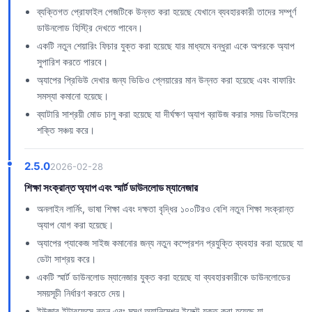
ব্যক্তিগত প্রোফাইল পেজটিকে উন্নত করা হয়েছে যেখানে ব্যবহারকারী তাদের সম্পূর্ণ
ডাউনলোড হিস্ট্রি দেখতে পাবেন।
একটি নতুন শেয়ারিং ফিচার যুক্ত করা হয়েছে যার মাধ্যমে বন্ধুরা একে অপরকে অ্যাপ
সুপারিশ করতে পারবে।
অ্যাপের প্রিভিউ দেখার জন্য ভিডিও প্লেয়ারের মান উন্নত করা হয়েছে এবং বাফারিং
সমস্যা কমানো হয়েছে।
ব্যাটারি সাশ্রয়ী মোড চালু করা হয়েছে যা দীর্ঘক্ষণ অ্যাপ ব্রাউজ করার সময় ডিভাইসের
শক্তি সঞ্চয় করে।
2.5.0
2026-02-28
শিক্ষা সংক্রান্ত অ্যাপ এবং স্মার্ট ডাউনলোড ম্যানেজার
অনলাইন লার্নিং, ভাষা শিক্ষা এবং দক্ষতা বৃদ্ধির ১০০টিরও বেশি নতুন শিক্ষা সংক্রান্ত
অ্যাপ যোগ করা হয়েছে।
অ্যাপের প্যাকেজ সাইজ কমানোর জন্য নতুন কম্প্রেশন প্রযুক্তি ব্যবহার করা হয়েছে যা
ডেটা সাশ্রয় করে।
একটি স্মার্ট ডাউনলোড ম্যানেজার যুক্ত করা হয়েছে যা ব্যবহারকারীকে ডাউনলোডের
সময়সূচী নির্ধারণ করতে দেয়।
ইউজার ইন্টারফেসে নতুন এবং মসৃণ অ্যানিমেশন ইফেক্ট যুক্ত করা হয়েছে যা