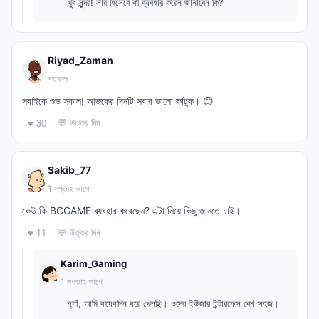
খুব সুন্দর! সার হিসেবে কী ব্যবহার করেন জানাবেন কি?
Riyad_Zaman
গতকাল
সবাইকে শুভ সকাল! আজকের দিনটি সবার ভালো কাটুক। 😊
💬 উত্তর দিন
♥ 30
Sakib_77
1 সপ্তাহ আগে
কেউ কি BCGAME ব্যবহার করেছেন? এটা নিয়ে কিছু জানতে চাই।
💬 উত্তর দিন
♥ 11
Karim_Gaming
1 সপ্তাহ আগে
হ্যাঁ, আমি কয়েকদিন ধরে খেলছি। ওদের ইউজার ইন্টারফেস বেশ সহজ।