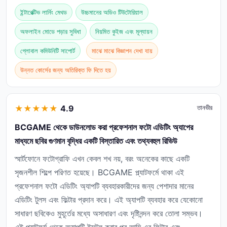
ইন্টারেক্টিভ লার্নিং মেথড
উচ্চমানের অডিও টিউটোরিয়াল
অফলাইন মোডে পড়ার সুবিধা
নিয়মিত কুইজ এবং মূল্যায়ন
গ্লোবাল কমিউনিটি সাপোর্ট
মাঝে মাঝে বিজ্ঞাপন দেখা যায়
উন্নত কোর্সের জন্য অতিরিক্ত ফি দিতে হয়
★
★
★
★
★
4.9
তানভীর
BCGAME থেকে ডাউনলোড করা প্রফেশনাল ফটো এডিটিং অ্যাপের
মাধ্যমে ছবির গুণমান বৃদ্ধির একটি বিস্তারিত এবং তথ্যবহুল রিভিউ
স্মার্টফোনে ফটোগ্রাফি এখন কেবল শখ নয়, বরং অনেকের কাছে একটি
সৃজনশীল শিল্পে পরিণত হয়েছে। BCGAME প্ল্যাটফর্মে থাকা এই
প্রফেশনাল ফটো এডিটিং অ্যাপটি ব্যবহারকারীদের জন্য পেশাদার মানের
এডিটিং টুলস এবং ফিল্টার প্রদান করে। এই অ্যাপটি ব্যবহার করে যেকোনো
সাধারণ ছবিকেও মুহূর্তের মধ্যে অসাধারণ এবং দৃষ্টিনন্দন করে তোলা সম্ভব।