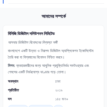
আমাদের সম্পর্কে
বিসিজি ডিজিটাল সলিউশনস লিমিটেড
আপনার ডিজিটাল বিনোদনের বিশ্বস্ত সঙ্গী
বাংলাদেশে একটি উন্নত ও নিরাপদ ডিজিটাল অ্যাপ্লিকেশন ইকোসিস্টেম
তৈরি করা যা বিশ্বমানের বিনোদন নিশ্চিত করবে।
মিশন:
ব্যবহারকারীদের জন্য আধুনিক প্রযুক্তিনির্ভর সফটওয়্যার এবং
গেমসের একটি নির্ভরযোগ্য ভাণ্ডার গড়ে তোলা।
অবস্থান
ঢাকা
প্রতিষ্ঠিত
২০১৯
দল
১৪৫ জন+