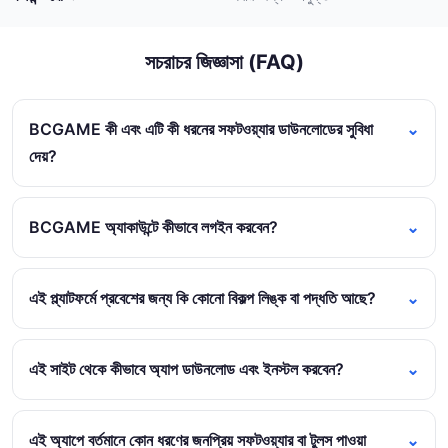
সচরাচর জিজ্ঞাসা (FAQ)
BCGAME কী এবং এটি কী ধরনের সফটওয়্যার ডাউনলোডের সুবিধা
দেয়?
BCGAME অ্যাকাউন্টে কীভাবে লগইন করবেন?
এই প্ল্যাটফর্মে প্রবেশের জন্য কি কোনো বিকল্প লিঙ্ক বা পদ্ধতি আছে?
এই সাইট থেকে কীভাবে অ্যাপ ডাউনলোড এবং ইনস্টল করবেন?
এই অ্যাপে বর্তমানে কোন ধরণের জনপ্রিয় সফটওয়্যার বা টুলস পাওয়া