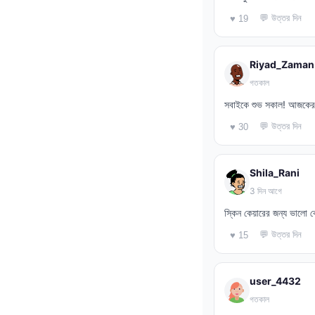
💬 উত্তর দিন
♥ 19
Riyad_Zaman
গতকাল
সবাইকে শুভ সকাল! আজকের 
💬 উত্তর দিন
♥ 30
Shila_Rani
3 দিন আগে
স্কিন কেয়ারের জন্য ভালো 
💬 উত্তর দিন
♥ 15
user_4432
গতকাল