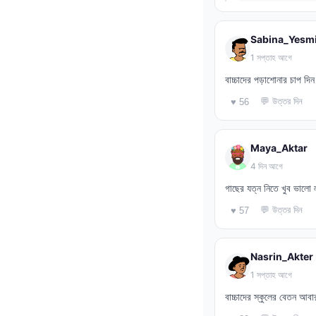
Sabina_Yesm
1 সপ্তাহ আগে
বাচ্চাদের পড়াশোনার চাপ দি
💬 উত্তর দিন
♥ 56
Maya_Aktar
4 দিন আগে
গাছের যত্ন নিতে খুব ভালো
💬 উত্তর দিন
♥ 57
Nasrin_Akter
1 সপ্তাহ আগে
বাচ্চাদের স্কুলের বেতন আবা