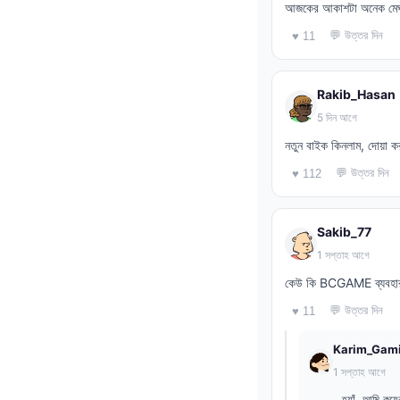
আজকের আকাশটা অনেক মেঘলা,
💬 উত্তর দিন
♥ 11
Rakib_Hasan
5 দিন আগে
নতুন বাইক কিনলাম, দোয়া ক
💬 উত্তর দিন
♥ 112
Sakib_77
1 সপ্তাহ আগে
কেউ কি BCGAME ব্যবহার 
💬 উত্তর দিন
♥ 11
Karim_Gam
1 সপ্তাহ আগে
হ্যাঁ, আমি ক