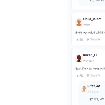
Shila_Islam
গতকাল
রান্নার নতুন কোনো রেসিপি
💬 উত্তর দিন
♥ 20
Imran_H
2 দিন আগে
বিদ্যুৎ বিল এবার অনেক ব
💬 উত্তর দিন
♥ 35
Rifat_32
2 দিন আগে
হ্যাঁ ভাই, এস