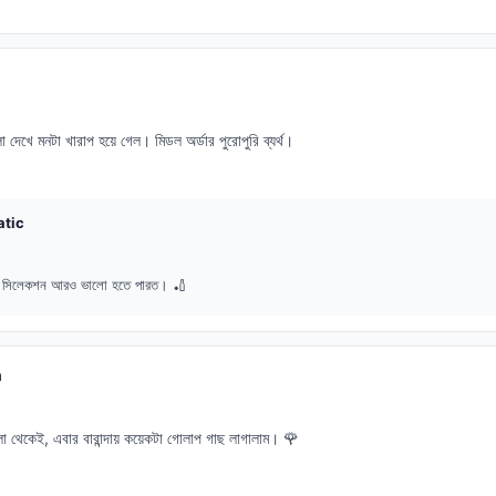
দেখে মনটা খারাপ হয়ে গেল। মিডল অর্ডার পুরোপুরি ব্যর্থ।
atic
শট সিলেকশন আরও ভালো হতে পারত। 🏏
n
া থেকেই, এবার বারান্দায় কয়েকটা গোলাপ গাছ লাগালাম। 🌹