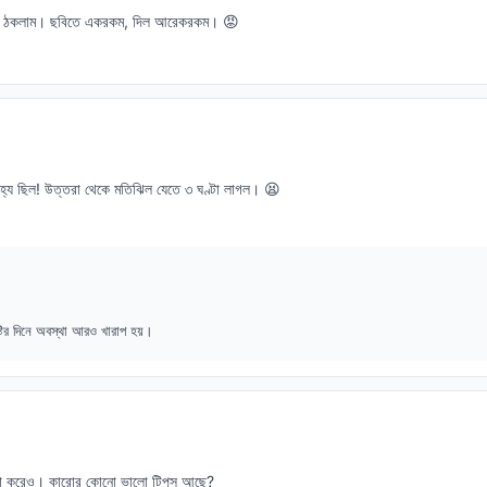
ও ঠকলাম। ছবিতে একরকম, দিল আরেকরকম। 😡
্য ছিল! উত্তরা থেকে মতিঝিল যেতে ৩ ঘণ্টা লাগল। 😫
্টির দিনে অবস্থা আরও খারাপ হয়।
ষ্টা করেও। কারোর কোনো ভালো টিপস আছে?