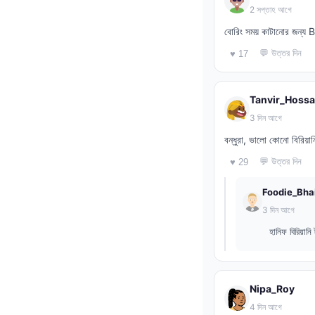
2 সপ্তাহ আগে
বোরিং সময় কাটানোর জন্য 
💬 উত্তর দিন
♥ 17
Tanvir_Hossa
3 দিন আগে
বন্ধুরা, ভালো কোনো বিরিয়া
💬 উত্তর দিন
♥ 29
Foodie_Bha
3 দিন আগে
হানিফ বিরিয়ান
Nipa_Roy
4 দিন আগে