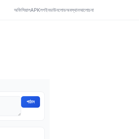
অফিসিয়াল
APK
লগইন
ডাউনলোড
অবস্থান
আলোচনা
পাঠান