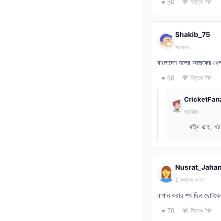
💬 উত্তর দিন
♥ 80
Shakib_75
গতকাল
বাংলাদেশ দলের আজকের খেলা 
💬 উত্তর দিন
♥ 68
CricketFan
গতকাল
সত্যি ভাই, 
Nusrat_Jaha
2 সপ্তাহ আগে
বাগান করার শখ ছিল ছোটবেল
💬 উত্তর দিন
♥ 70