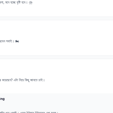
 মনে হচ্ছে বৃষ্টি হবে। ⛈️
রবেন সবাই। 🏍️
করেছেন? এটা নিয়ে কিছু জানতে চাই।
ing
য়েকদিন ধরে খেলছি। ওদের ইউজার ইন্টারফেস বেশ সহজ।