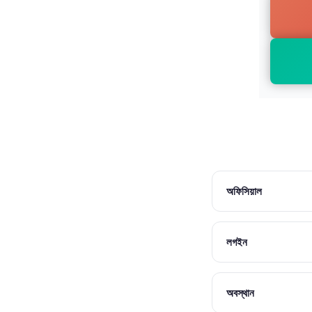
অফিসিয়াল
লগইন
অবস্থান