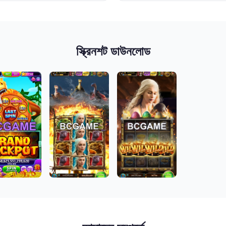
স্ক্রিনশট ডাউনলোড