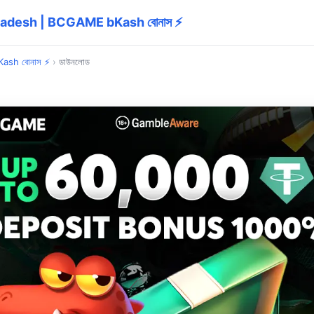
ladesh | BCGAME bKash বোনাস ⚡
ash বোনাস ⚡
›
ডাউনলোড