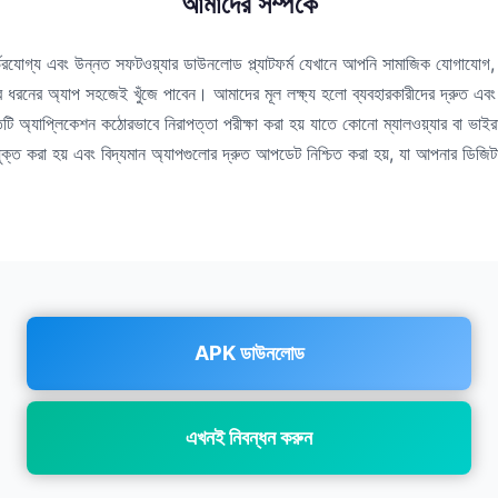
আমাদের সম্পর্কে
ভরযোগ্য এবং উন্নত সফটওয়্যার ডাউনলোড প্ল্যাটফর্ম যেখানে আপনি সামাজিক যোগাযোগ,
সব ধরনের অ্যাপ সহজেই খুঁজে পাবেন। আমাদের মূল লক্ষ্য হলো ব্যবহারকারীদের দ্রুত এ
িটি অ্যাপ্লিকেশন কঠোরভাবে নিরাপত্তা পরীক্ষা করা হয় যাতে কোনো ম্যালওয়্যার বা ভা
 যুক্ত করা হয় এবং বিদ্যমান অ্যাপগুলোর দ্রুত আপডেট নিশ্চিত করা হয়, যা আপনার ড
APK ডাউনলোড
এখনই নিবন্ধন করুন