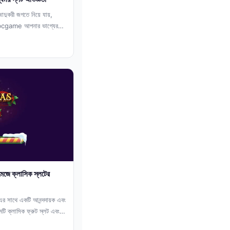
ুকরী জগতে নিয়ে যায়,
াশ bcgame আপনার ভাগ্যের
ে ক্লাসিক স্লটের
াথে একটি আনন্দদায়ক এবং
টি ক্লাসিক ফ্রুট স্লট এবং