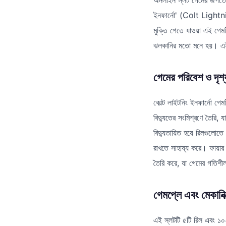
অনলাইন স্লট গেমের জগতে ন
ইনফার্নো' (Colt Lightni
মুক্তি পেতে যাওয়া এই গেমট
ঝলকানির মতো মনে হয়। এই 
গেমের পরিবেশ ও দৃশ
কোল্ট লাইটনিং ইনফার্নো গ
বিদ্যুতের সংমিশ্রণে তৈরি,
বিদ্যুতায়িত হয়ে রিলগুলোত
রাখতে সাহায্য করে। ফায়া
তৈরি করে, যা গেমের গতি
গেমপ্লে এবং মেকানিক
এই স্লটটি ৫টি রিল এবং ১০