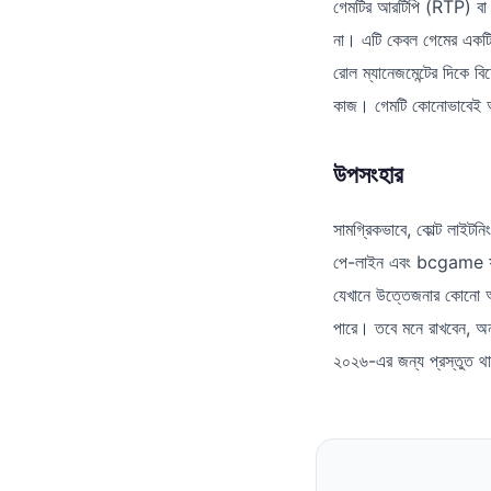
গেমটির আরটিপি (RTP) বা র
না। এটি কেবল গেমের একটি ত
রোল ম্যানেজমেন্টের দিকে ব
কাজ। গেমটি কোনোভাবেই আপ
উপসংহার
সামগ্রিকভাবে, কোল্ট লাইটন
পে-লাইন এবং bcgame ফায়
যেখানে উত্তেজনার কোনো অভ
পারে। তবে মনে রাখবেন, অন
২০২৬-এর জন্য প্রস্তুত থ