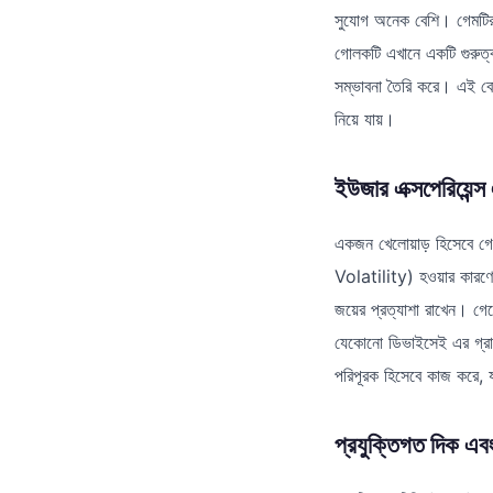
সুযোগ অনেক বেশি। গেমটির
গোলকটি এখানে একটি গুরুত্ব
সম্ভাবনা তৈরি করে। এই বোন
নিয়ে যায়।
ইউজার এক্সপেরিয়েন্স
একজন খেলোয়াড় হিসেবে গে
Volatility) হওয়ার কারণে 
জয়ের প্রত্যাশা রাখেন। গেম
যেকোনো ডিভাইসেই এর গ্রাফ
পরিপূরক হিসেবে কাজ করে, 
প্রযুক্তিগত দিক এবং