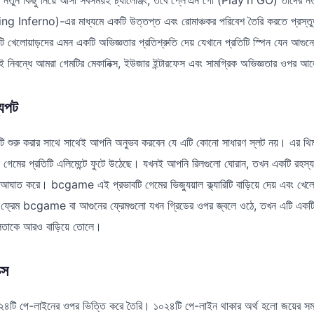
তুন কিছু নিয়ে আসা সবসময়ই চ্যালেঞ্জিং, তবে প্লে’এন গো (Play’n GO) তাদের নতুন
ng Inferno)-এর মাধ্যমে একটি উত্তপ্ত এবং রোমাঞ্চকর পরিবেশ তৈরি করতে প্রস্ত
ি খেলোয়াড়দের এমন একটি অভিজ্ঞতার প্রতিশ্রুতি দেয় যেখানে প্রতিটি স্পিন যেন আগুনে
নিবন্ধে আমরা গেমটির মেকানিক্স, ইউজার ইন্টারফেস এবং সামগ্রিক অভিজ্ঞতার ওপর
্যপট
েমটি শুরু করার সাথে সাথেই আপনি অনুভব করবেন যে এটি কোনো সাধারণ স্লট নয়। এর থি
 যা গেমের প্রতিটি এলিমেন্টে ফুটে উঠেছে। যখনই আপনি রিলগুলো ঘোরান, তখন একটি রহস্যম
ে আঘাত করে। bcgame এই প্রভাবটি গেমের ভিজ্যুয়াল ক্ল্যারিটি বাড়িয়ে দেয় এবং খ
র ফ্রেম bcgame বা আগুনের ফ্রেমগুলো যখন গ্রিডের ওপর জ্বলে ওঠে, তখন এটি একট
শীলতাকে আরও বাড়িয়ে তোলে।
্স
২৪টি পে-লাইনের ওপর ভিত্তি করে তৈরি। ১০২৪টি পে-লাইন থাকার অর্থ হলো জয়ের সম্ভ