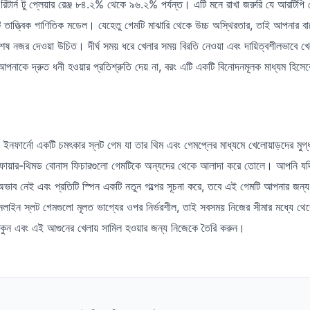
িটার্ন টু প্লেয়ার রেঞ্জ ৮৪.২% থেকে ৯৬.২% পর্যন্ত। এটি মনে রাখা জরুরি যে আরটিপি
াত্ত্বিক গাণিতিক মডেল। যেহেতু গেমটি মাঝারি থেকে উচ্চ অস্থিরতার, তাই আপনার বাজেট
িশেষ নজর দেওয়া উচিত। দীর্ঘ সময় ধরে খেলার সময় বিরতি নেওয়া এবং দায়িত্বশীলভাবে খে
নাকে দ্রুত ধনী হওয়ার প্রতিশ্রুতি দেয় না, বরং এটি একটি বিনোদনমূলক মাধ্যম হি
িং ইনফার্নো একটি চমৎকার স্লট গেম যা তার থিম এবং গেমপ্লের মাধ্যমে খেলোয়াড়দের ম
ার-থিমড বোনাস ফিচারগুলো গেমটিকে অন্যদের থেকে আলাদা করে তোলে। আপনি যদি
াব নেই এবং প্রতিটি স্পিন একটি নতুন গল্পের সূচনা করে, তবে এই গেমটি আপনার জন্য
লাইন স্লট গেমগুলো মূলত ভাগ্যের ওপর নির্ভরশীল, তাই সবসময় নিজের সীমার মধ্যে থ
াকুন এবং এই আগুনের খেলায় সামিল হওয়ার জন্য নিজেকে তৈরি করুন।