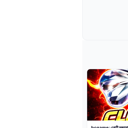
bcgame: একটি দ্রুতগতির