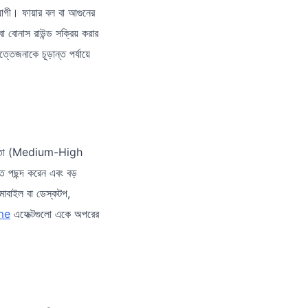
োগী। ফায়ার বল বা আগুনের
া বোনাস রাউন্ড সক্রিয় করার
্তেজনাকে চূড়ান্ত পর্যায়ে
স্থিরতা (Medium-High
তে পছন্দ করেন এবং বড়
 মোবাইল বা ডেস্কটপ,
me
এফেক্টগুলো একে অপরের